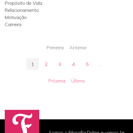
Propósito de Vida
Relacionamento
Motivação
Carreira
Primeira
Anterior
1
2
3
4
5
...
Próxima
Última
Somos o
Filosofia Diária
, e vamos te