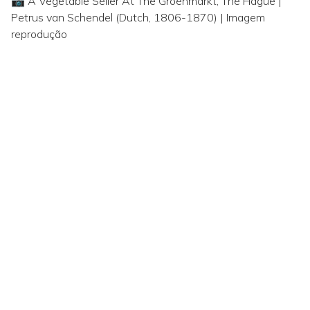
📷 A Vegetable Seller At The Groenmarkt, The Hague |
Petrus van Schendel (Dutch, 1806-1870) | Imagem
reprodução