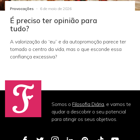
Provocações
6 de maio de 2026
É preciso ter opinião para
tudo?
A valorização do “eu” e da autopromoção parece ter
tomado o centro da vida, mas o que esconde essa
confiança excessiva?
Somos o
Filosofia Diária
, e vamos te
ajudar a descobrir o seu potencial
para atingir os seus objetivos.